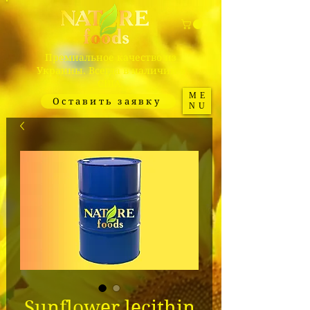
Премиальное качество из
Украины. Всегда в наличии в
США.
ME
Оставить заявку
NU
Sunflower lecithin